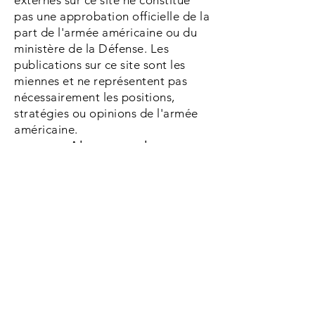
externes sur ce site ne constitue
pas une approbation officielle de la
part de l'armée américaine ou du
ministère de la Défense. Les
publications sur ce site sont les
miennes et ne représentent pas
nécessairement les positions,
stratégies ou opinions de l'armée
américaine.
Absence de
responsabilité
Les informations sur le
Service sont fournies en
sachant que la Société
n'est pas engagée dans
les présentes à fournir
des conseils et des